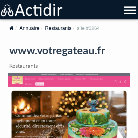
Annuaire
Restaurants
site #3264
www.votregateau.fr
Restaurants