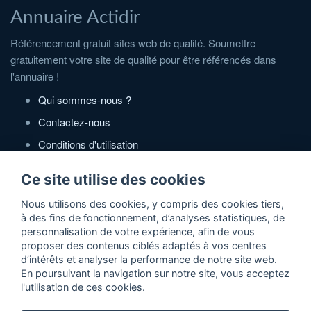
Annuaire Actidir
Référencement gratuit sites web de qualité. Soumettre
gratuitement votre site de qualité pour être référencés dans
l'annuaire !
Qui sommes-nous ?
Contactez-nous
Conditions d'utilisation
Politique de confidentialité
Ce site utilise des cookies
Partenaires
Nous utilisons des cookies, y compris des cookies tiers,
à des fins de fonctionnement, d’analyses statistiques, de
Zone Annonces Gratuites
personnalisation de votre expérience, afin de vous
proposer des contenus ciblés adaptés à vos centres
Locations vacances entre particuliers
d’intérêts et analyser la performance de notre site web.
En poursuivant la navigation sur notre site, vous acceptez
Ruedesvacances
l'utilisation de ces cookies.
Crédit photos