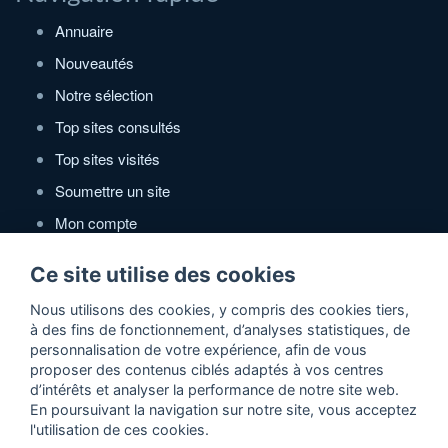
Annuaire
Nouveautés
Notre sélection
Top sites consultés
Top sites visités
Soumettre un site
Mon compte
Ce site utilise des cookies
Annuaire Actidir
Nous utilisons des cookies, y compris des cookies tiers,
Référencement gratuit sites web de qualité. Soumettre
à des fins de fonctionnement, d’analyses statistiques, de
gratuitement votre site de qualité pour être référencés dans
personnalisation de votre expérience, afin de vous
l'annuaire !
proposer des contenus ciblés adaptés à vos centres
d’intérêts et analyser la performance de notre site web.
Qui sommes-nous ?
En poursuivant la navigation sur notre site, vous acceptez
Contactez-nous
l'utilisation de ces cookies.