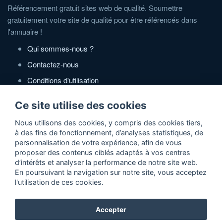
Référencement gratuit sites web de qualité. Soumettre
gratuitement votre site de qualité pour être référencés dans
l'annuaire !
Qui sommes-nous ?
Contactez-nous
Conditions d'utilisation
Politique de confidentialité
Ce site utilise des cookies
Partenaires
Nous utilisons des cookies, y compris des cookies tiers,
à des fins de fonctionnement, d’analyses statistiques, de
Zone Annonces Gratuites
personnalisation de votre expérience, afin de vous
proposer des contenus ciblés adaptés à vos centres
Locations vacances entre particuliers
d’intérêts et analyser la performance de notre site web.
En poursuivant la navigation sur notre site, vous acceptez
Ruedesvacances
l'utilisation de ces cookies.
Crédit photos
Accepter