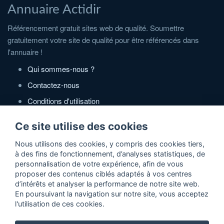
Annuaire Actidir
Référencement gratuit sites web de qualité. Soumettre
gratuitement votre site de qualité pour être référencés dans
l'annuaire !
Qui sommes-nous ?
Contactez-nous
Conditions d'utilisation
Politique de confidentialité
Ce site utilise des cookies
Partenaires
Nous utilisons des cookies, y compris des cookies tiers,
à des fins de fonctionnement, d’analyses statistiques, de
Zone Annonces Gratuites
personnalisation de votre expérience, afin de vous
proposer des contenus ciblés adaptés à vos centres
Locations vacances entre particuliers
d’intérêts et analyser la performance de notre site web.
En poursuivant la navigation sur notre site, vous acceptez
Ruedesvacances
l'utilisation de ces cookies.
Crédit photos