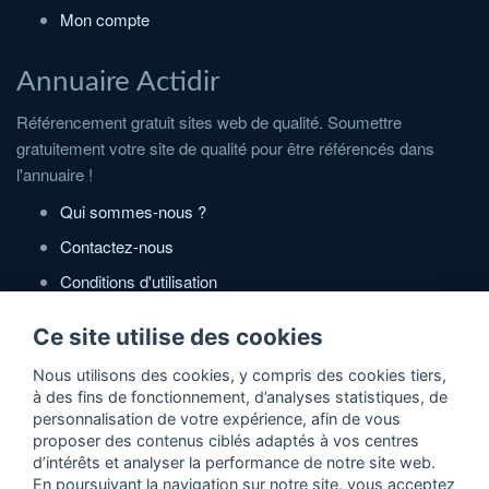
Mon compte
Annuaire Actidir
Référencement gratuit sites web de qualité. Soumettre
gratuitement votre site de qualité pour être référencés dans
l'annuaire !
Qui sommes-nous ?
Contactez-nous
Conditions d'utilisation
Politique de confidentialité
Ce site utilise des cookies
Partenaires
Nous utilisons des cookies, y compris des cookies tiers,
à des fins de fonctionnement, d’analyses statistiques, de
Zone Annonces Gratuites
personnalisation de votre expérience, afin de vous
proposer des contenus ciblés adaptés à vos centres
Locations vacances entre particuliers
d’intérêts et analyser la performance de notre site web.
En poursuivant la navigation sur notre site, vous acceptez
Ruedesvacances