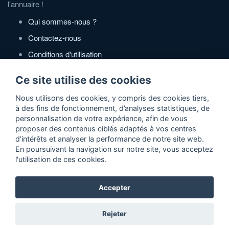
l'annuaire !
Qui sommes-nous ?
Contactez-nous
Conditions d'utilisation
Politique de confidentialité
Ce site utilise des cookies
Partenaires
Nous utilisons des cookies, y compris des cookies tiers,
à des fins de fonctionnement, d’analyses statistiques, de
Zone Annonces Gratuites
personnalisation de votre expérience, afin de vous
proposer des contenus ciblés adaptés à vos centres
Locations vacances entre particuliers
d’intérêts et analyser la performance de notre site web.
En poursuivant la navigation sur notre site, vous acceptez
Ruedesvacances
l'utilisation de ces cookies.
Crédit photos
Accepter
2026 ©Actidir - Annuaire gratuit de sites web de qualité
Rejeter
référencement naturel 100% gratuit de votre site web