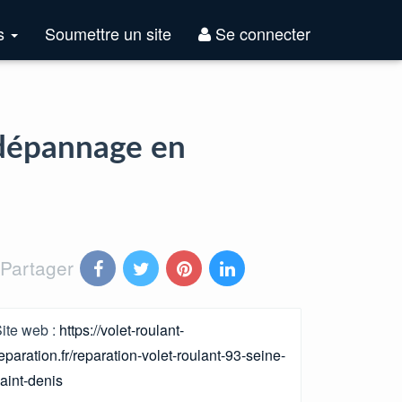
Top
es
Soumettre un site
Se connecter
Sites
: dépannage en
Partager
ite web :
https://volet-roulant-
eparation.fr/reparation-volet-roulant-93-seine-
aint-denis