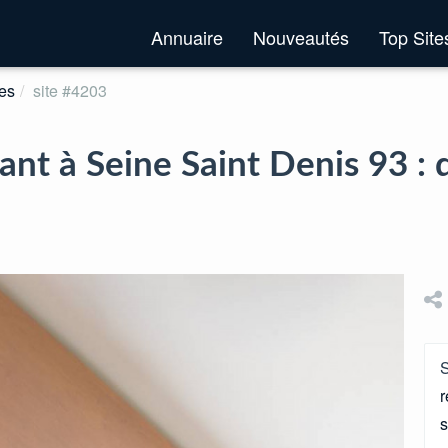
Annuaire
Nouveautés
Top Sit
es
site #4203
lant à Seine Saint Denis 93 
S
r
s