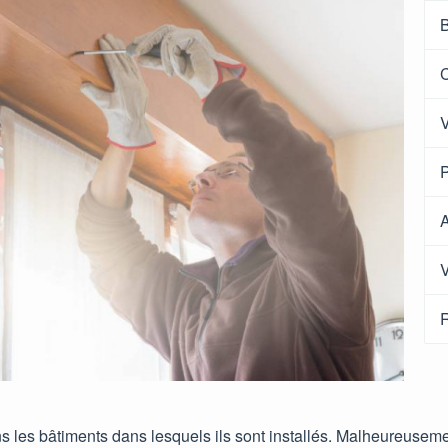
B
C
V
P
A
V
R
ans les bâtiments dans lesquels ils sont installés. Malheureuse