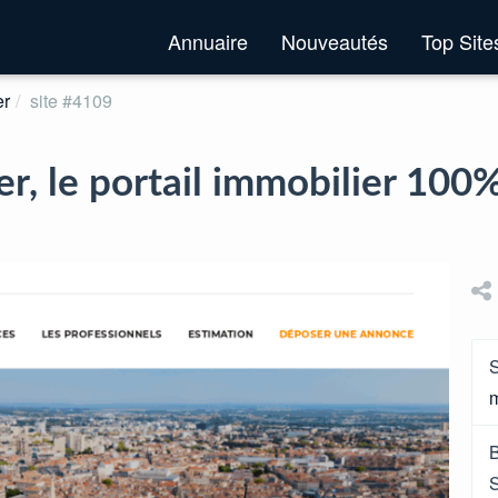
Annuaire
Nouveautés
Top Sit
er
site #4109
r, le portail immobilier 100
S
m
B