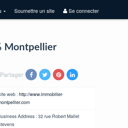
Top
es
Soumettre un site
Se connecter
Sites
% Montpellier
Partager
ite web :
http://www.immobilier-
ontpellier.com
usiness Address :
32 rue Robert Mallet
Stevens