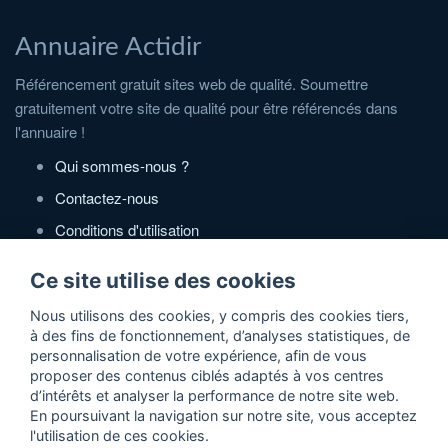
Annuaire Actidir
Référencement gratuit sites web de qualité. Soumettre
gratuitement votre site de qualité pour être référencés dans
l'annuaire !
Qui sommes-nous ?
Contactez-nous
Conditions d'utilisation
Politique de confidentialité
Ce site utilise des cookies
Partenaires
Nous utilisons des cookies, y compris des cookies tiers,
à des fins de fonctionnement, d’analyses statistiques, de
Zone Annonces Gratuites
personnalisation de votre expérience, afin de vous
proposer des contenus ciblés adaptés à vos centres
Locations vacances entre particuliers
d’intérêts et analyser la performance de notre site web.
En poursuivant la navigation sur notre site, vous acceptez
Ruedesvacances
l'utilisation de ces cookies.