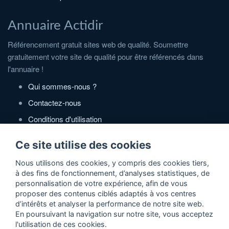
Annuaire Actidir
Référencement gratuit sites web de qualité. Soumettre
gratuitement votre site de qualité pour être référencés dans
l'annuaire !
Qui sommes-nous ?
Contactez-nous
Conditions d'utilisation
Politique de confidentialité
Ce site utilise des cookies
Partenaires
Nous utilisons des cookies, y compris des cookies tiers,
à des fins de fonctionnement, d’analyses statistiques, de
Zone Annonces Gratuites
personnalisation de votre expérience, afin de vous
proposer des contenus ciblés adaptés à vos centres
Locations vacances entre particuliers
d’intérêts et analyser la performance de notre site web.
En poursuivant la navigation sur notre site, vous acceptez
Ruedesvacances
l'utilisation de ces cookies.