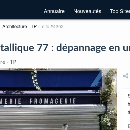
Annuaire
Nouveautés
Top Sit
- Architecture - TP
site #4202
tallique 77 : dépannage en 
re - TP
S
h
r
B