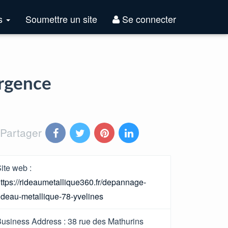
Top
es
Soumettre un site
Se connecter
Sites
urgence
Partager
ite web :
ttps://rideaumetallique360.fr/depannage-
ideau-metallique-78-yvelines
usiness Address :
38 rue des Mathurins