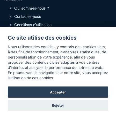
Qui sommes-nous ?
Contactez-nous
Conditions d'utilisation
Politique de confidentialité
Ce site utilise des cookies
Partenaires
Nous utilisons des cookies, y compris des cookies tiers,
à des fins de fonctionnement, d’analyses statistiques, de
Zone Annonces Gratuites
personnalisation de votre expérience, afin de vous
proposer des contenus ciblés adaptés à vos centres
Locations vacances entre particuliers
d’intérêts et analyser la performance de notre site web.
En poursuivant la navigation sur notre site, vous acceptez
Ruedesvacances
l'utilisation de ces cookies.
Crédit photos
Accepter
2026 ©Actidir - Annuaire gratuit de sites web de qualité
Rejeter
référencement naturel 100% gratuit de votre site web