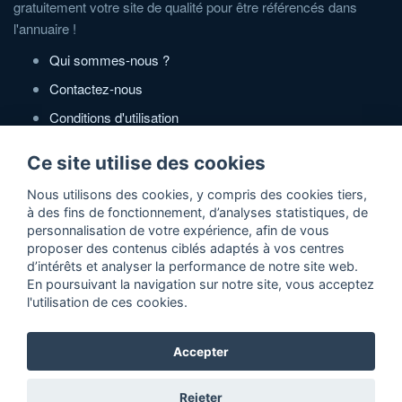
gratuitement votre site de qualité pour être référencés dans
l'annuaire !
Qui sommes-nous ?
Contactez-nous
Conditions d'utilisation
Politique de confidentialité
Ce site utilise des cookies
Partenaires
Nous utilisons des cookies, y compris des cookies tiers,
à des fins de fonctionnement, d’analyses statistiques, de
Zone Annonces Gratuites
personnalisation de votre expérience, afin de vous
proposer des contenus ciblés adaptés à vos centres
Locations vacances entre particuliers
d’intérêts et analyser la performance de notre site web.
En poursuivant la navigation sur notre site, vous acceptez
Ruedesvacances
l'utilisation de ces cookies.
Crédit photos
Accepter
2026 ©Actidir - Annuaire gratuit de sites web de qualité
Rejeter