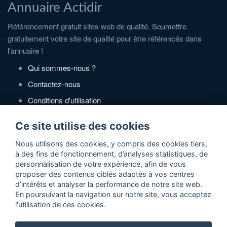
Annuaire Actidir
Référencement gratuit sites web de qualité. Soumettre
gratuitement votre site de qualité pour être référencés dans
l'annuaire !
Qui sommes-nous ?
Contactez-nous
Conditions d'utilisation
Politique de confidentialité
Ce site utilise des cookies
Partenaires
Nous utilisons des cookies, y compris des cookies tiers,
à des fins de fonctionnement, d’analyses statistiques, de
Zone Annonces Gratuites
personnalisation de votre expérience, afin de vous
proposer des contenus ciblés adaptés à vos centres
Locations vacances entre particuliers
d’intérêts et analyser la performance de notre site web.
En poursuivant la navigation sur notre site, vous acceptez
Ruedesvacances
l'utilisation de ces cookies.
Crédit photos