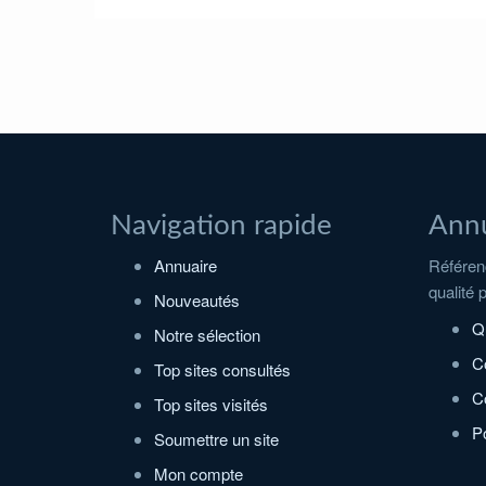
Navigation rapide
Annu
Annuaire
Référenc
qualité 
Nouveautés
Q
Notre sélection
C
Top sites consultés
Co
Top sites visités
Po
Soumettre un site
Mon compte