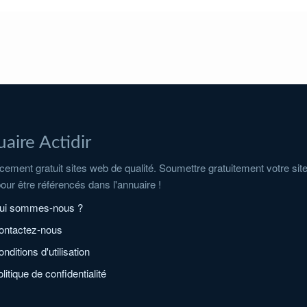
aire Actidir
ement gratuit sites web de qualité. Soumettre gratuitement votre sit
pour être référencés dans l'annuaire !
ui sommes-nous ?
ontactez-nous
nditions d'utilisation
litique de confidentialité