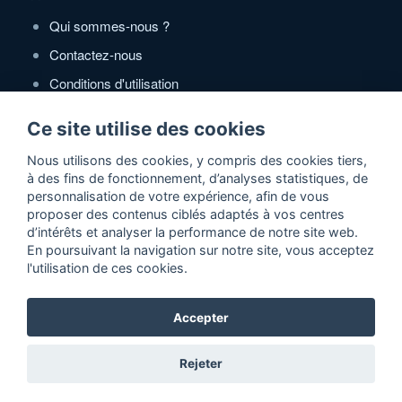
Qui sommes-nous ?
Contactez-nous
Conditions d'utilisation
Politique de confidentialité
Ce site utilise des cookies
Partenaires
Nous utilisons des cookies, y compris des cookies tiers,
à des fins de fonctionnement, d’analyses statistiques, de
Zone Annonces Gratuites
personnalisation de votre expérience, afin de vous
proposer des contenus ciblés adaptés à vos centres
Locations vacances entre particuliers
d’intérêts et analyser la performance de notre site web.
En poursuivant la navigation sur notre site, vous acceptez
Ruedesvacances
l'utilisation de ces cookies.
Crédit photos
Accepter
2026 ©Actidir - Annuaire gratuit de sites web de qualité
Rejeter
référencement naturel 100% gratuit de votre site web