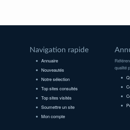
Navigation rapide
Annu
Annuaire
Référenc
qualité 
Nouveautés
Q
Notre sélection
C
Top sites consultés
Co
Top sites visités
Po
Soumettre un site
Mon compte