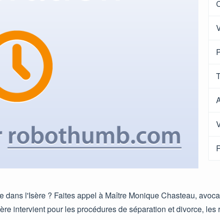
C
V
P
T
A
V
R
e dans l'Isère ? Faites appel à Maître Monique Chasteau, avocat
ière intervient pour les procédures de séparation et divorce, les