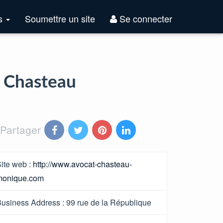
Top
es
Soumettre un site
Se connecter
Sites
e Chasteau
Partager
ite web :
http://www.avocat-chasteau-
monique.com
usiness Address :
99 rue de la République