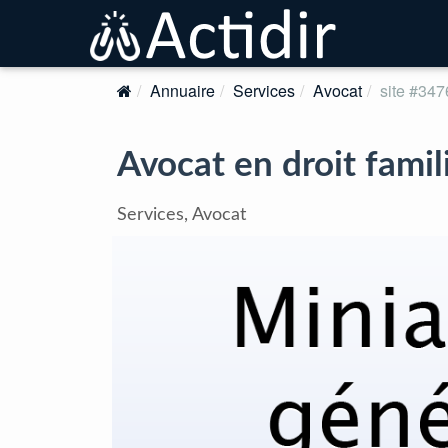
Annuaire
Services
Avocat
site #347
Avocat en droit famil
Services, Avocat