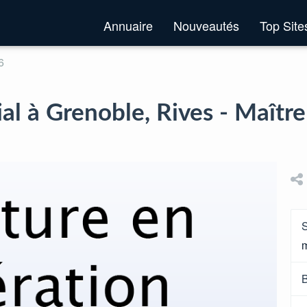
Annuaire
Nouveautés
Top Sit
6
ial à Grenoble, Rives - Maîtr
S
B