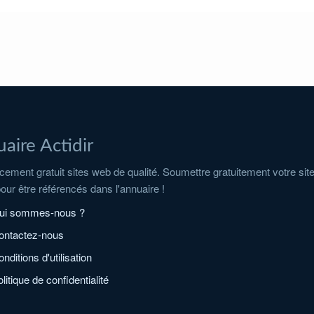
aire Actidir
ement gratuit sites web de qualité. Soumettre gratuitement votre sit
pour être référencés dans l'annuaire !
ui sommes-nous ?
ontactez-nous
nditions d'utilisation
litique de confidentialité