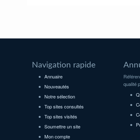
Navigation rapide
Annu
Annuaire
Référenc
qualité 
Nouveautés
Q
Notre sélection
C
Top sites consultés
Co
Top sites visités
Po
Soumettre un site
Mon compte