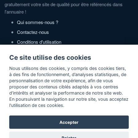
gratuitement votre site de qualité pour être référencés dans
l'annuaire !
Qui sommes-nous ?
Contactez-nous
Conditions d'utilisation
Politique de confidentialité
Ce site utilise des cookies
Partenaires
Nous utilisons des cookies, y compris des cookies tiers,
à des fins de fonctionnement, d’analyses statistiques, de
Zone Annonces Gratuites
personnalisation de votre expérience, afin de vous
proposer des contenus ciblés adaptés à vos centres
Locations vacances entre particuliers
d’intérêts et analyser la performance de notre site web.
En poursuivant la navigation sur notre site, vous acceptez
Ruedesvacances
l'utilisation de ces cookies.
Crédit photos
Accepter
2026 ©Actidir - Annuaire gratuit de sites web de qualité