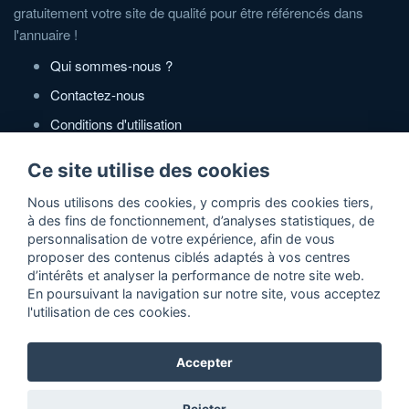
gratuitement votre site de qualité pour être référencés dans
l'annuaire !
Qui sommes-nous ?
Contactez-nous
Conditions d'utilisation
Politique de confidentialité
Ce site utilise des cookies
Partenaires
Nous utilisons des cookies, y compris des cookies tiers,
à des fins de fonctionnement, d’analyses statistiques, de
Zone Annonces Gratuites
personnalisation de votre expérience, afin de vous
proposer des contenus ciblés adaptés à vos centres
Locations vacances entre particuliers
d’intérêts et analyser la performance de notre site web.
En poursuivant la navigation sur notre site, vous acceptez
Ruedesvacances
l'utilisation de ces cookies.
Crédit photos
Accepter
2026 ©Actidir - Annuaire gratuit de sites web de qualité