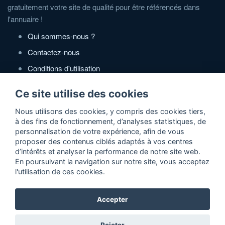
gratuitement votre site de qualité pour être référencés dans
l'annuaire !
Qui sommes-nous ?
Contactez-nous
Conditions d'utilisation
Politique de confidentialité
Ce site utilise des cookies
Partenaires
Nous utilisons des cookies, y compris des cookies tiers,
à des fins de fonctionnement, d’analyses statistiques, de
Zone Annonces Gratuites
personnalisation de votre expérience, afin de vous
proposer des contenus ciblés adaptés à vos centres
Locations vacances entre particuliers
d’intérêts et analyser la performance de notre site web.
En poursuivant la navigation sur notre site, vous acceptez
Ruedesvacances
l'utilisation de ces cookies.
Crédit photos
Accepter
2026 ©Actidir - Annuaire gratuit de sites web de qualité