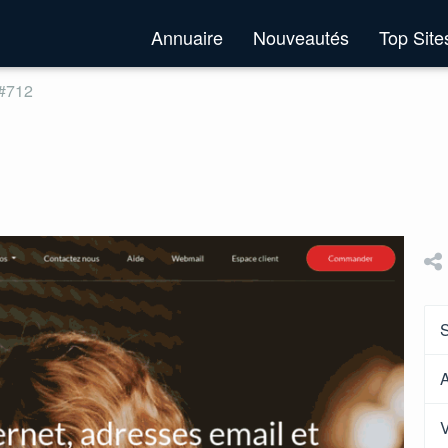
Annuaire
Nouveautés
Top Sit
 #712
S
A
V