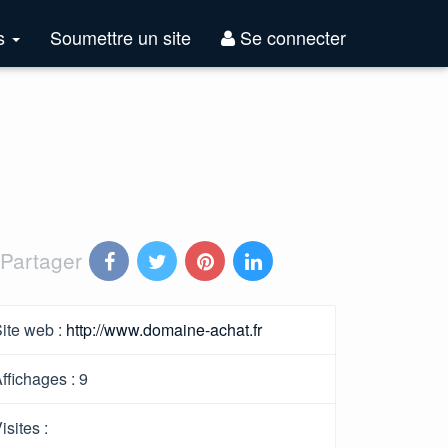
Top
es
Soumettre un site
Se connecter
Sites
Partager
ite web :
http://www.domaine-achat.fr
ffichages :
9
isites :