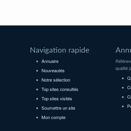
Navigation rapide
Annu
Annuaire
Référenc
qualité 
Nouveautés
Q
Notre sélection
C
Top sites consultés
Co
Top sites visités
Po
Soumettre un site
Mon compte