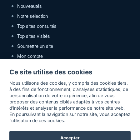
Nouveautés
Notre sélection
Top sites consultés
Top sites visités
Soumettre un site
Mon compte
Ce site utilise des cookies
Annuaire Actidir
Nous utilisons des cookies, y compris des cookies tiers,
Référencement gratuit sites web de qualité. Soumettre
à des fins de fonctionnement, d’analyses statistiques, de
gratuitement votre site de qualité pour être référencés dans
personnalisation de votre expérience, afin de vous
l'annuaire !
proposer des contenus ciblés adaptés à vos centres
d’intérêts et analyser la performance de notre site web.
Qui sommes-nous ?
En poursuivant la navigation sur notre site, vous acceptez
Contactez-nous
l'utilisation de ces cookies.
Conditions d'utilisation
Accepter