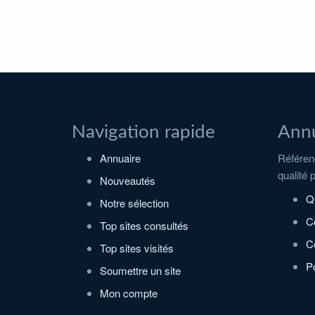
Navigation rapide
Annu
Annuaire
Référenc
qualité 
Nouveautés
Q
Notre sélection
C
Top sites consultés
Co
Top sites visités
Po
Soumettre un site
Mon compte