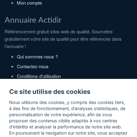
Mon compte
Annuaire Actidir
Référencement gratuit sites web de qualité. Soumettre
gratuitement votre site de qualité pour être référencés dans
l'annuaire !
Qui sommes-nous ?
Contactez-nous
Conditions d'utilisation
Politique de confidentialité
Ce site utilise des cookies
Partenaires
Nous utilisons des cookies, y compris des cookies tiers,
à des fins de fonctionnement, d’analyses statistiques, de
Zone Annonces Gratuites
personnalisation de votre expérience, afin de vous
proposer des contenus ciblés adaptés à vos centres
Locations vacances entre particuliers
d’intérêts et analyser la performance de notre site web.
En poursuivant la navigation sur notre site, vous acceptez
Ruedesvacances