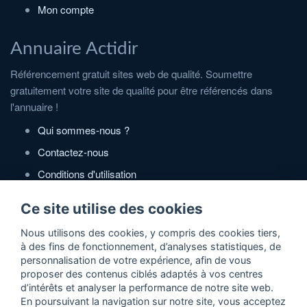
Mon compte
Annuaire Actidir
Référencement gratuit sites web de qualité. Soumettre
gratuitement votre site de qualité pour être référencés dans
l'annuaire !
Qui sommes-nous ?
Contactez-nous
Conditions d'utilisation
Politique de confidentialité
Ce site utilise des cookies
Partenaires
Nous utilisons des cookies, y compris des cookies tiers,
à des fins de fonctionnement, d’analyses statistiques, de
Zone Annonces Gratuites
personnalisation de votre expérience, afin de vous
proposer des contenus ciblés adaptés à vos centres
Locations vacances entre particuliers
d’intérêts et analyser la performance de notre site web.
En poursuivant la navigation sur notre site, vous acceptez
Ruedesvacances